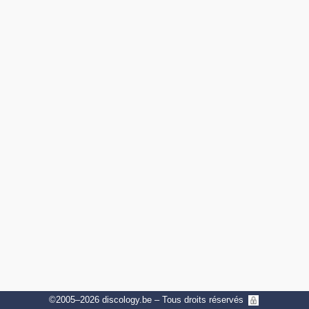
©2005–
2026
discology.be – Tous droits réservés