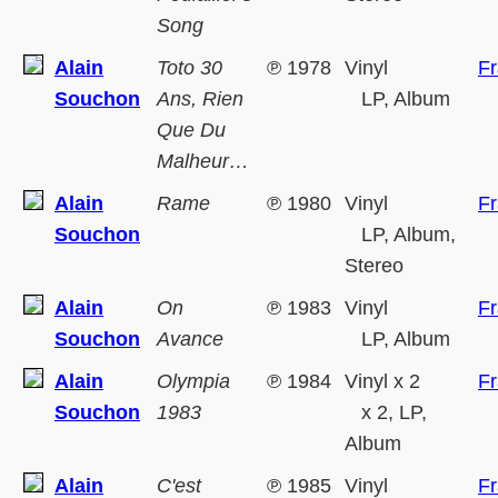
Song
Alain
Toto 30
℗
1978
Vinyl
F
Souchon
Ans, Rien
LP, Album
Que Du
Malheur…
Alain
Rame
℗
1980
Vinyl
F
Souchon
LP, Album,
Stereo
Alain
On
℗
1983
Vinyl
F
Souchon
Avance
LP, Album
Alain
Olympia
℗
1984
Vinyl x 2
F
Souchon
1983
x 2, LP,
Album
Alain
C'est
℗
1985
Vinyl
F