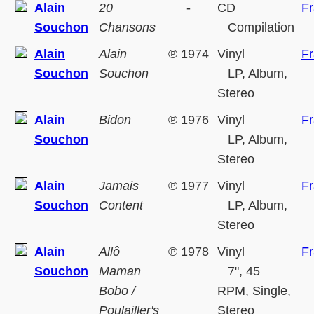
Alain
20
-
CD
F
Souchon
Chansons
Compilation
Alain
Alain
℗
1974
Vinyl
F
Souchon
Souchon
LP, Album,
Stereo
Alain
Bidon
℗
1976
Vinyl
F
Souchon
LP, Album,
Stereo
Alain
Jamais
℗
1977
Vinyl
F
Souchon
Content
LP, Album,
Stereo
Alain
Allô
℗
1978
Vinyl
F
Souchon
Maman
7", 45
Bobo /
RPM, Single,
Poulailler's
Stereo