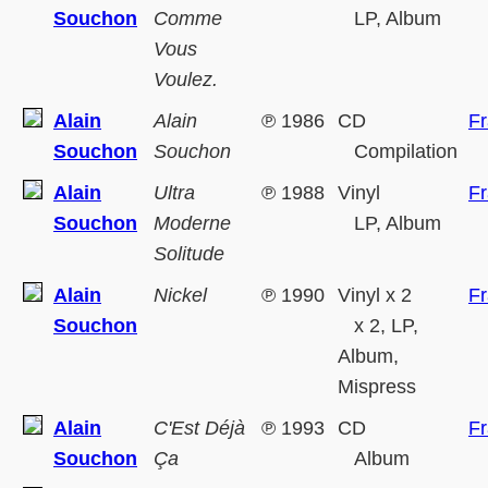
Souchon
Comme
LP, Album
Vous
Voulez.
Alain
Alain
℗
1986
CD
F
Souchon
Souchon
Compilation
Alain
Ultra
℗
1988
Vinyl
F
Souchon
Moderne
LP, Album
Solitude
Alain
Nickel
℗
1990
Vinyl x 2
F
Souchon
x 2, LP,
Album,
Mispress
Alain
C'Est Déjà
℗
1993
CD
F
Souchon
Ça
Album