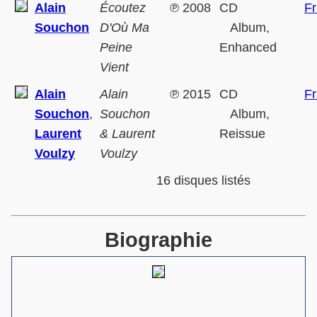
Alain
Écoutez
℗
2008
CD
F
Souchon
D'Où Ma
Album,
Peine
Enhanced
Vient
Alain
Alain
℗
2015
CD
F
Souchon
,
Souchon
Album,
Laurent
& Laurent
Reissue
Voulzy
Voulzy
16 disques listés
Biographie