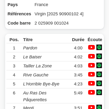
Pays
France
Références
Virgin [2025 90900102 4]
Code barre
2 025909 001024
Pos.
Titre
Durée
Écoute
1
Pardon
4:00
2
Le Baiser
4:02
3
Tailler La Zone
4:03
4
Rive Gauche
3:45
5
L'Horrible Bye-Bye
4:23
6
Au Ras Des
5:49
Pâquerettes
7
Menti
3:51