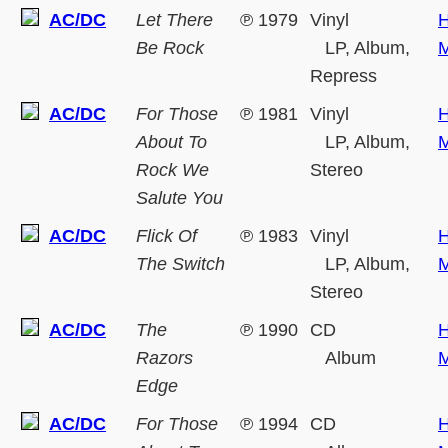
AC/DC
Let There
℗
1979
Vinyl
H
Be Rock
LP, Album,
M
Repress
AC/DC
For Those
℗
1981
Vinyl
H
About To
LP, Album,
M
Rock We
Stereo
Salute You
AC/DC
Flick Of
℗
1983
Vinyl
H
The Switch
LP, Album,
M
Stereo
AC/DC
The
℗
1990
CD
H
Razors
Album
M
Edge
AC/DC
For Those
℗
1994
CD
H