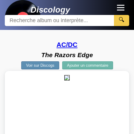
Discology
🔍
AC/DC
The Razors Edge