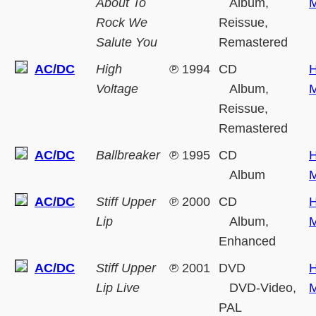
About To
Album,
M
Rock We
Reissue,
Salute You
Remastered
AC/DC
High
℗
1994
CD
H
Voltage
Album,
M
Reissue,
Remastered
AC/DC
Ballbreaker
℗
1995
CD
H
Album
M
AC/DC
Stiff Upper
℗
2000
CD
H
Lip
Album,
M
Enhanced
AC/DC
Stiff Upper
℗
2001
DVD
H
Lip Live
DVD-Video,
M
PAL