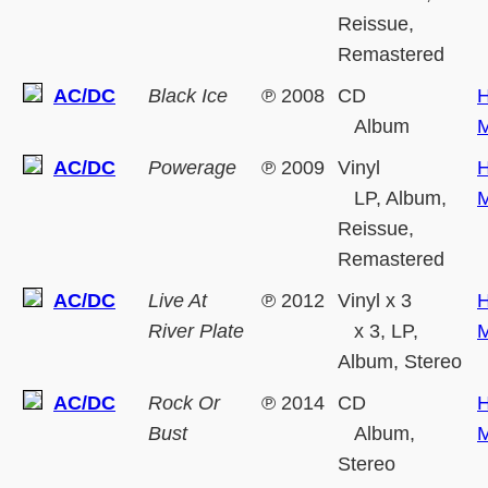
Reissue,
Remastered
AC/DC
Black Ice
℗
2008
CD
H
Album
M
AC/DC
Powerage
℗
2009
Vinyl
H
LP, Album,
M
Reissue,
Remastered
AC/DC
Live At
℗
2012
Vinyl x 3
H
River Plate
x 3, LP,
M
Album, Stereo
AC/DC
Rock Or
℗
2014
CD
H
Bust
Album,
M
Stereo