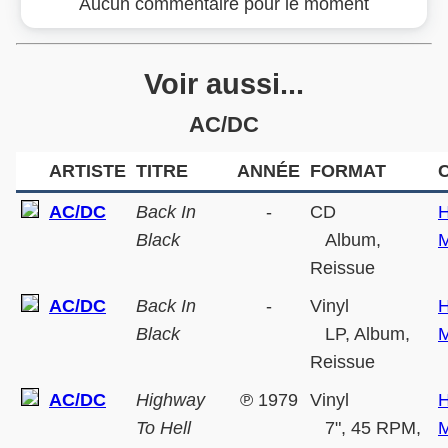
Aucun commentaire pour le moment
Voir aussi...
AC/DC
ARTISTE
TITRE
ANNÉE
FORMAT
AC/DC
Back In
-
CD
H
Black
Album,
M
Reissue
AC/DC
Back In
-
Vinyl
H
Black
LP, Album,
M
Reissue
AC/DC
Highway
℗
1979
Vinyl
H
To Hell
7", 45 RPM,
M