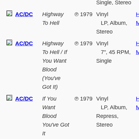
Single, Stereo
AC/DC
Highway
℗
1979
Vinyl
H
To Hell
LP, Album,
M
Stereo
AC/DC
Highway
℗
1979
Vinyl
H
To Hell / If
7", 45 RPM,
M
You Want
Single
Blood
(You've
Got It)
AC/DC
If You
℗
1979
Vinyl
H
Want
LP, Album,
M
Blood
Repress,
You've Got
Stereo
It