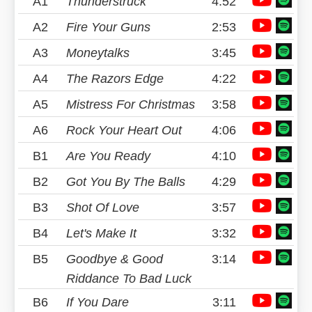
A1
Thunderstruck
4:52
A2
Fire Your Guns
2:53
A3
Moneytalks
3:45
A4
The Razors Edge
4:22
A5
Mistress For Christmas
3:58
A6
Rock Your Heart Out
4:06
B1
Are You Ready
4:10
B2
Got You By The Balls
4:29
B3
Shot Of Love
3:57
B4
Let's Make It
3:32
B5
Goodbye & Good
3:14
Riddance To Bad Luck
B6
If You Dare
3:11