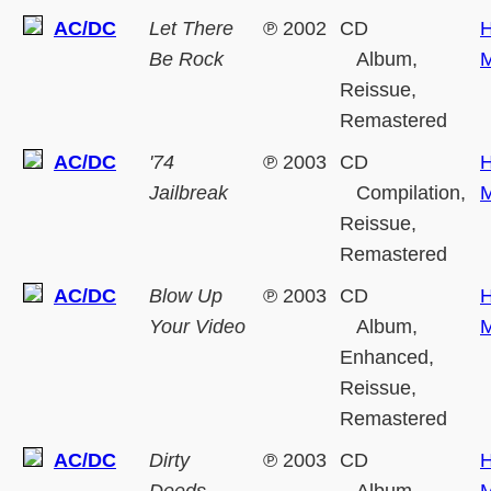
AC/DC
Let There
℗
2002
CD
H
Be Rock
Album,
M
Reissue,
Remastered
AC/DC
'74
℗
2003
CD
H
Jailbreak
Compilation,
M
Reissue,
Remastered
AC/DC
Blow Up
℗
2003
CD
H
Your Video
Album,
M
Enhanced,
Reissue,
Remastered
AC/DC
Dirty
℗
2003
CD
H