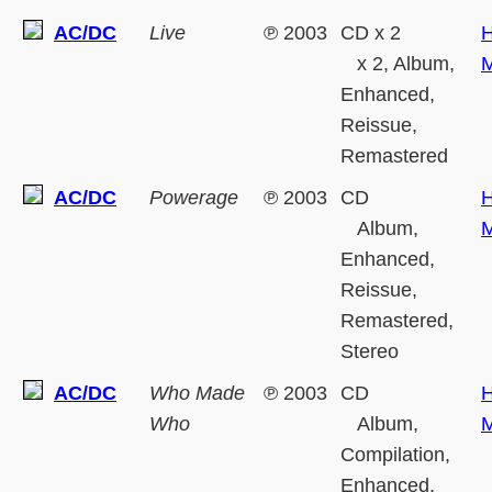
AC/DC
Live
℗
2003
CD x 2
H
x 2, Album,
M
Enhanced,
Reissue,
Remastered
AC/DC
Powerage
℗
2003
CD
H
Album,
M
Enhanced,
Reissue,
Remastered,
Stereo
AC/DC
Who Made
℗
2003
CD
H
Who
Album,
M
Compilation,
Enhanced,