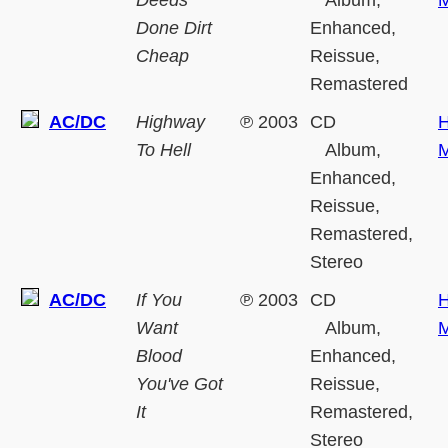
Deeds
Album,
M
Done Dirt
Enhanced,
Cheap
Reissue,
Remastered
AC/DC
Highway
℗
2003
CD
H
To Hell
Album,
M
Enhanced,
Reissue,
Remastered,
Stereo
AC/DC
If You
℗
2003
CD
H
Want
Album,
M
Blood
Enhanced,
You've Got
Reissue,
It
Remastered,
Stereo